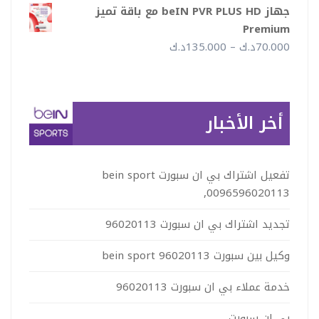
السعر:
جهاز beIN PVR PLUS HD مع باقة تميز
من
Premium
نطاق
70.000
د.ك
–
135.000
د.ك
خلال
السعر:
من
أخر الأخبار
خلال
تفعيل اشتراك بي ان سبورت bein sport
,0096596020113
تجديد اشتراك بي ان سبورت 96020113
وكيل بين سبورت 96020113 bein sport
خدمة عملاء بي ان سبورت 96020113
بي ان سبورت