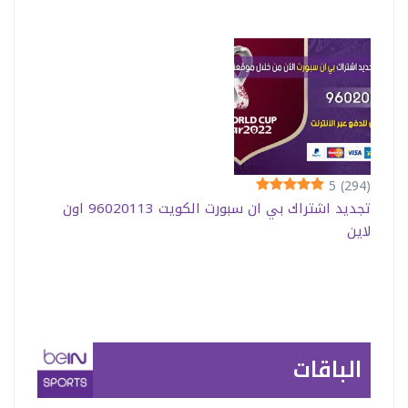
5
(294)
تجديد اشتراك بي ان سبورت الكويت 96020113 اون
لاين
الباقات