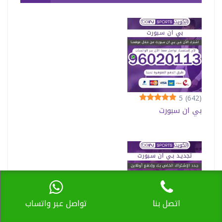
5
(642)
بي ان سبورت
اتصل بنا
تواصل عبر واتساب
5
(619)