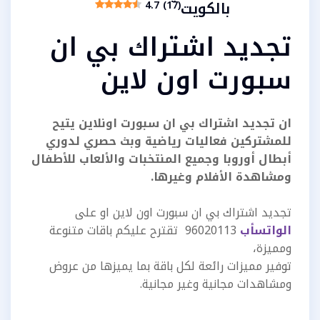
بالكويت
4.7 (17)
تجديد اشتراك بي ان
سبورت اون لاين
ان تجديد اشتراك بي ان سبورت اونلاين يتيح
للمشتركين فعاليات رياضية وبث حصري لدوري
أبطال أوروبا وجميع المنتخبات والألعاب للأطفال
ومشاهدة الأفلام وغيرها.
تجديد اشتراك بي ان سبورت اون لاين او على
الواتسأب
96020113 تقترح عليكم باقات متنوعة
ومميزة،
توفير مميزات رائعة لكل باقة بما يميزها من عروض
ومشاهدات مجانية وغير مجانية.