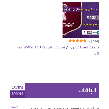
5
(294)
تجديد اشتراك بي ان سبورت الكويت 96020113 اون
لاين
الباقات
اشتراك beIN CONNECT (بدون رسيفر)