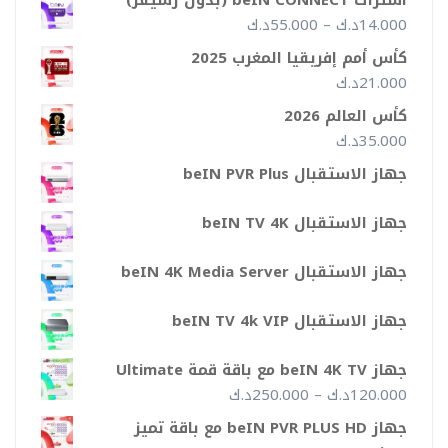
نطاق
14.000
د.ك
–
55.000
د.ك
السعر:
كأس أمم إفريقيا المغرب 2025
من
21.000
د.ك
كأس العالم 2026
خلال
35.000
د.ك
جهاز الاستقبال beIN PVR Plus
جهاز الاستقبال beIN TV 4K
جهاز الاستقبال beIN 4K Media Server
جهاز الاستقبال beIN TV 4k VIP
جهاز beIN 4K TV مع باقة قمة Ultimate
نطاق
120.000
د.ك
–
250.000
د.ك
السعر:
جهاز beIN PVR PLUS HD مع باقة تميز
من