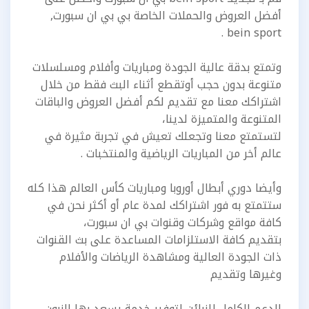
أفضل العروض والحملات الخاصة بي بي ان سبورت,
bein sport .
وتمتع بدقة عالية الجودة ومباريات وأفلام ومسلسلات
متنوعة بدون حجب أوتقطع أثناء البث فقط من خلال
اشتراكك معنا مع تقديم لكم أفضل العروض والباقات
المتنوعة والمتميزة لدينا،
لتستمتع معنا وتجعلك تعيش في تجربة مثيرة في
عالم أخر من المباريات الرياضية والمنتخبات .
وأيضا دوري أبطال أوروبا ومباريات كأس العالم هذا كله
ستتمتع به فور اشتراكك لمدة عام أو أكثر نحن في
كافة مواقع وشركات وقنوات بي ان سبورت،
بتقديم كافة الاستلزامات المساعدة على بث القنوات
ذات الجودة العالية ومشاهدة الرياضات والأفلام
وغيرها وتقديم
الدعم الكامل للزبائن لتوفير خدمة يسعد بها الزبون .