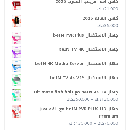
كأس أمم إفريقيا المغرب 2025
من
21.000
د.ك
كأس العالم 2026
خلال
35.000
د.ك
جهاز الاستقبال beIN PVR Plus
جهاز الاستقبال beIN TV 4K
جهاز الاستقبال beIN 4K Media Server
جهاز الاستقبال beIN TV 4k VIP
جهاز beIN 4K TV مع باقة قمة Ultimate
نطاق
120.000
د.ك
–
250.000
د.ك
السعر:
جهاز beIN PVR PLUS HD مع باقة تميز
من
Premium
نطاق
70.000
د.ك
–
135.000
د.ك
خلال