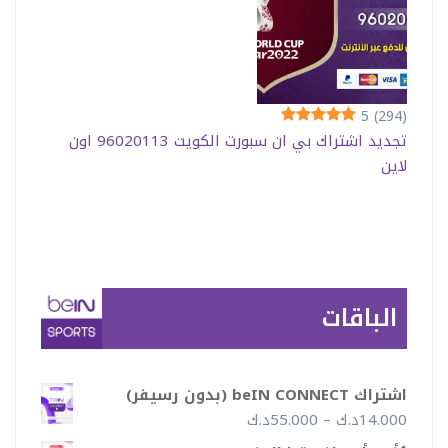
5
(294)
تجديد اشتراك بي ان سبورت الكويت 96020113 اون
لاين
الباقات
اشتراك beIN CONNECT (بدون رسيفر)
نطاق
14.000
د.ك
–
55.000
د.ك
السعر: