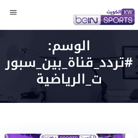
Toggle
gation
الوسم:
#تردد_قناة_بين_سبور
ت_الرياضية