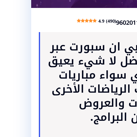
4.9 (490)
بي ان سبورت عبر
960201، الأفضل لا شيء يعيق
 سواء مباريات
الرياضات الأخرى
ات والعروض
 البرامج.