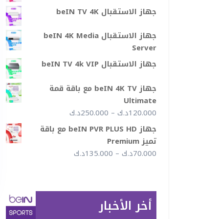
جهاز الاستقبال beIN TV 4K
جهاز الاستقبال beIN 4K Media
Server
جهاز الاستقبال beIN TV 4k VIP
جهاز beIN 4K TV مع باقة قمة
Ultimate
نطاق
120.000
د.ك
–
250.000
د.ك
السعر:
جهاز beIN PVR PLUS HD مع باقة
من
تميز Premium
نطاق
70.000
د.ك
–
135.000
د.ك
خلال
السعر:
من
أخر الأخبار
خلال