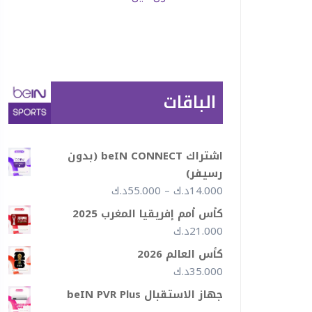
الباقات
اشتراك beIN CONNECT (بدون
رسيفر)
نطاق
14.000
د.ك
–
55.000
د.ك
السعر:
كأس أمم إفريقيا المغرب 2025
من
21.000
د.ك
كأس العالم 2026
خلال
35.000
د.ك
جهاز الاستقبال beIN PVR Plus