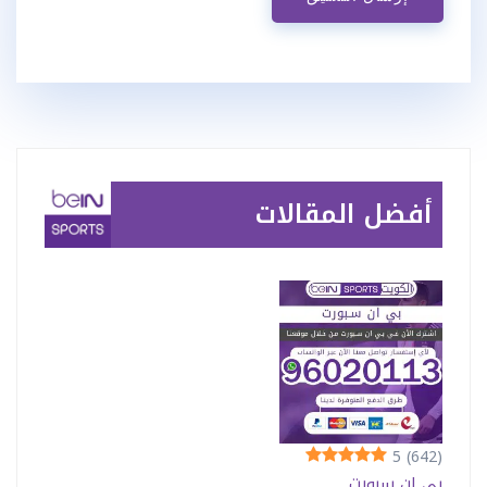
أفضل المقالات
5
(642)
بي ان سبورت