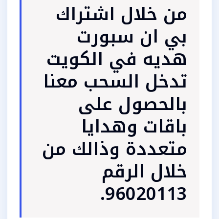
من خلال اشتراك
بي ان سبورت
هديه في الكويت
تدخل السحب معنا
بالحصول على
باقات وهدايا
متعددة وذالك من
خلال الرقم
96020113.