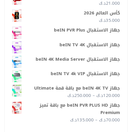
من
21.000
د.ك
كأس العالم 2026
خلال
35.000
د.ك
جهاز الاستقبال beIN PVR Plus
جهاز الاستقبال beIN TV 4K
جهاز الاستقبال beIN 4K Media Server
جهاز الاستقبال beIN TV 4k VIP
جهاز beIN 4K TV مع باقة قمة Ultimate
نطاق
120.000
د.ك
–
250.000
د.ك
السعر:
جهاز beIN PVR PLUS HD مع باقة تميز
من
Premium
نطاق
70.000
د.ك
–
135.000
د.ك
خلال
السعر: