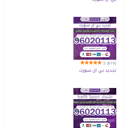
5
(619)
تجديد بي ان سبورت