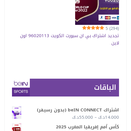
5
(294)
تجديد اشتراك بي ان سبورت الكويت 96020113 اون
لاين
الباقات
اشتراك beIN CONNECT (بدون رسيفر)
نطاق
14.000
د.ك
–
55.000
د.ك
السعر:
كأس أمم إفريقيا المغرب 2025