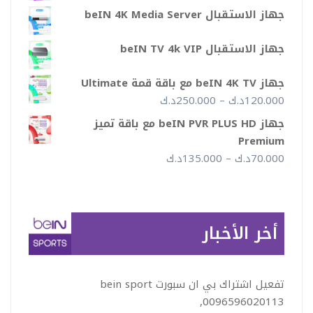
جهاز الاستقبال beIN 4K Media Server
جهاز الاستقبال beIN TV 4k VIP
جهاز beIN 4K TV مع باقة قمة Ultimate
نطاق
120.000
د.ك
–
250.000
د.ك
السعر:
جهاز beIN PVR PLUS HD مع باقة تميز
من
Premium
نطاق
70.000
د.ك
–
135.000
د.ك
خلال
السعر:
من
أخر الأخبار
خلال
تفعيل اشتراك بي ان سبورت bein sport
,0096596020113