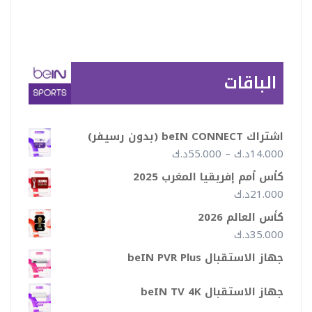
الباقات
اشتراك beIN CONNECT (بدون رسيفر)
نطاق
14.000
د.ك
–
55.000
د.ك
السعر:
كأس أمم إفريقيا المغرب 2025
من
21.000
د.ك
كأس العالم 2026
خلال
35.000
د.ك
جهاز الاستقبال beIN PVR Plus
جهاز الاستقبال beIN TV 4K