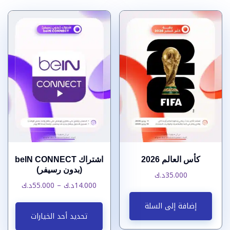
كأس العالم 2026
اشتراك beIN CONNECT
(بدون رسيفر)
35.000
د.ك
نطاق
14.000
د.ك
–
55.000
د.ك
السعر:
هناك
إضافة إلى السلة
من
العدي
تحديد أحد الخيارات
من